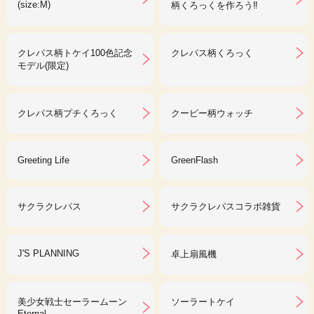
(size:M)
柄くろっくを作ろう‼︎
クレパス柄トケイ100色記念
クレパス柄くろっく
モデル(限定)
クレパス柄プチくろっく
クーピー柄ウォッチ
Greeting Life
GreenFlash
サクラクレパス
サクラクレパスコラボ雑貨
J'S PLANNING
卓上扇風機
美少女戦士セーラームーン
ソーラートケイ
Eternal