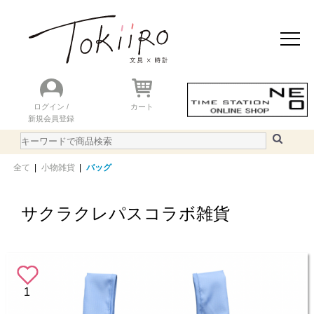
おすすめアイテム
ニュース＆トピック
商品を探す
ランキング
ログイン /
カート
新規会員登録
ご利用ガイド
WEBカタログ
全て
|
小物雑貨
|
バッグ
サクラクレパスコラボ雑貨
1