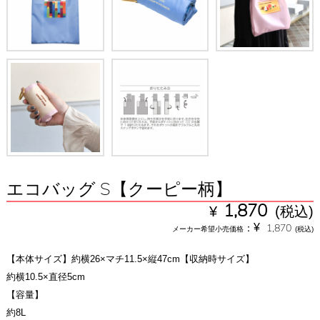
エコバッグ S【クーピー柄】
¥
1,870
(税込)
¥
：
1,870
メーカー希望小売価格
(税込)
【本体サイズ】約横26×マチ11.5×縦47cm【収納時サイズ】
約横10.5×直径5cm
【容量】
約8L