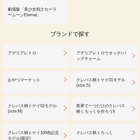
劇場版「美少女戦士セーラ
ームーンEternal」
ブランドで探す
アデリアレトロ
アデリアレトロウオッチ/バ
ッグチャーム
おやつマーケット
クレパス柄トケイ01モデル
(size:S)
クレパス柄トケイ02モデル
世界で一つだけのクレパス
(size:M)
柄くろっくを作ろう‼︎
クレパス柄トケイ100色記念
クレパス柄くろっく
モデル(限定)