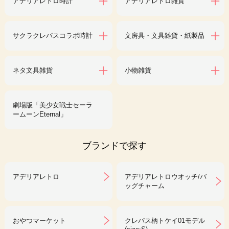
アデリアレトロ時計
アデリアレトロ雑貨
サクラクレパスコラボ時計
文房具・文具雑貨・紙製品
ネタ文具雑貨
小物雑貨
劇場版「美少女戦士セーラ
ームーンEternal」
ブランドで探す
アデリアレトロ
アデリアレトロウオッチ/バ
ッグチャーム
おやつマーケット
クレパス柄トケイ01モデル