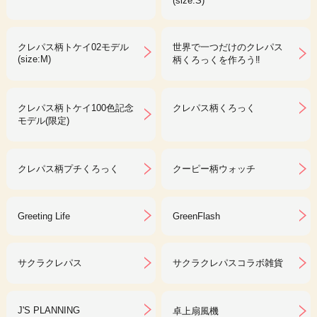
(size:S)
クレパス柄トケイ02モデル
世界で一つだけのクレパス
(size:M)
柄くろっくを作ろう‼︎
クレパス柄トケイ100色記念
クレパス柄くろっく
モデル(限定)
クレパス柄プチくろっく
クーピー柄ウォッチ
Greeting Life
GreenFlash
サクラクレパス
サクラクレパスコラボ雑貨
J'S PLANNING
卓上扇風機