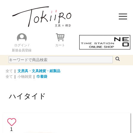
おすすめアイテム
ニュース＆トピック
商品を探す
ランキング
ログイン /
カート
新規会員登録
ご利用ガイド
WEBカタログ
全て
|
文房具・文具雑貨・紙製品
全て
|
小物雑貨
|
巾着袋
ハイタイド
1