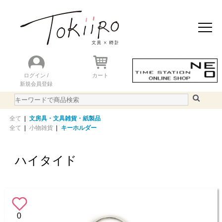
おすすめアイテム
ニュース＆トピック
商品を探す
ランキング
ログイン /
カート
新規会員登録
ご利用ガイド
WEBカタログ
全て
|
文房具・文具雑貨・紙製品
全て
|
小物雑貨
|
キーホルダー
ハイタイド
0