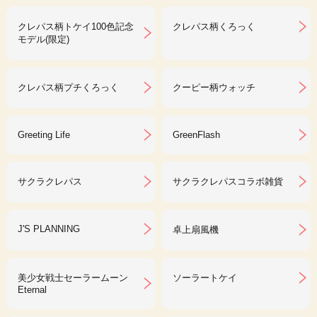
クレパス柄トケイ100色記念
クレパス柄くろっく
モデル(限定)
クレパス柄プチくろっく
クーピー柄ウォッチ
Greeting Life
GreenFlash
サクラクレパス
サクラクレパスコラボ雑貨
J'S PLANNING
卓上扇風機
美少女戦士セーラームーン
ソーラートケイ
Eternal