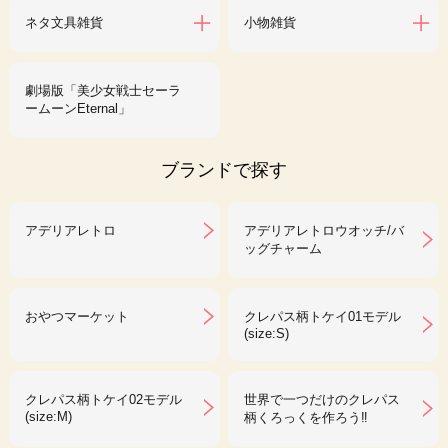
ネタ文具雑貨
小物雑貨
劇場版「美少女戦士セーラ
ームーンEternal」
ブランドで探す
アデリアレトロ
アデリアレトロウオッチ/バ
ッグチャーム
おやつマーケット
クレパス柄トケイ01モデル
(size:S)
クレパス柄トケイ02モデル
世界で一つだけのクレパス
(size:M)
柄くろっくを作ろう‼︎