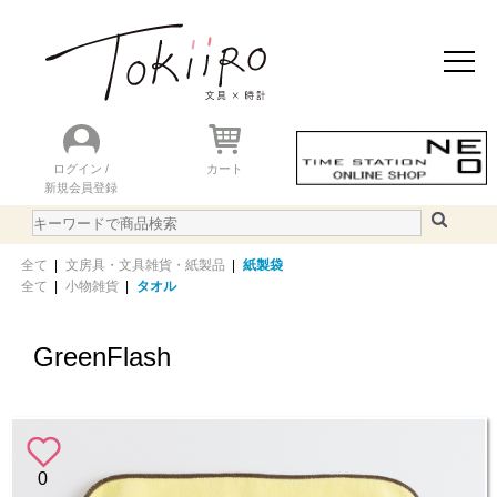
おすすめアイテム
ニュース＆トピック
商品を探す
ランキング
ログイン /
カート
新規会員登録
ご利用ガイド
WEBカタログ
全て
|
文房具・文具雑貨・紙製品
|
紙製袋
全て
|
小物雑貨
|
タオル
GreenFlash
0