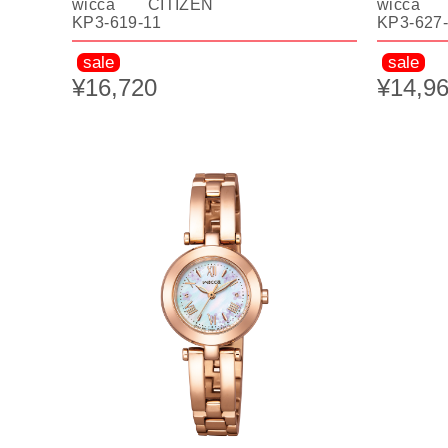
wicca CITIZEN
wicca 
KP3-619-11
KP3-627
sale
sale
¥16,720
¥14,9