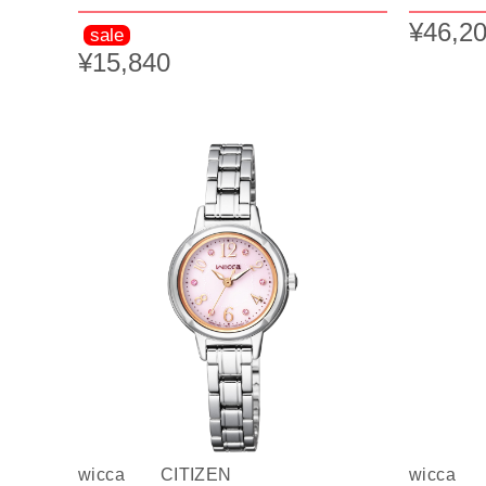
¥46,2
sale
¥15,840
wicca CITIZEN
wicca 