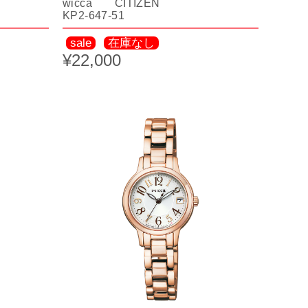
wicca CITIZEN
KP2-647-51
sale
在庫なし
¥22,000