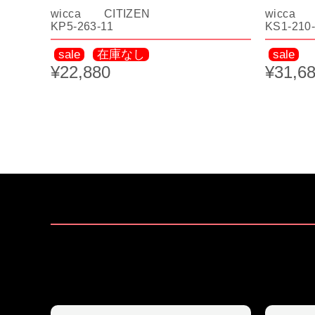
wicca CITIZEN
wicca 
KP5-263-11
KS1-210
sale
在庫なし
sale
¥22,880
¥31,6