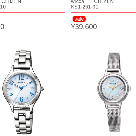
CITIZEN
wicca CITIZEN
-10
KS1-261-91
sale
60
¥39,600