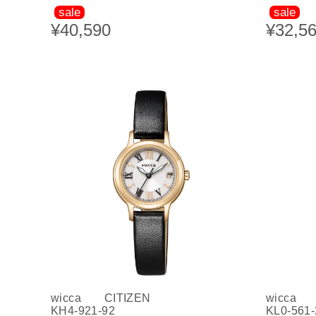
sale
sale
¥40,590
¥32,5
wicca CITIZEN
wicca 
KH4-921-92
KL0-561-