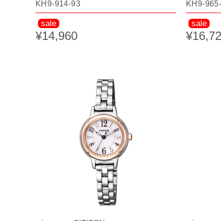
KH9-914-93
KH9-965
sale
sale
¥14,960
¥16,7