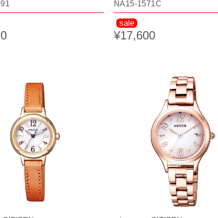
-91
NA15-1571C
sale
20
¥17,600