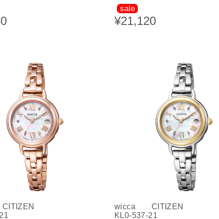
sale
60
¥21,120
CITIZEN
wicca CITIZEN
21
KL0-537-21