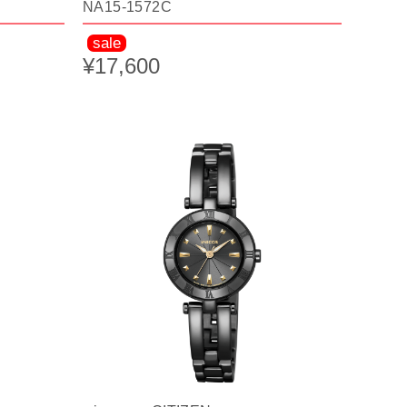
NA15-1572C
sale
¥17,600