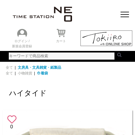
おすすめアイテム
ニュース＆トピック
時計を探す
ランキング
ログイン /
カート
新規会員登録
ご利用ガイド
WEBカタログ
全て
|
文房具・文具雑貨・紙製品
全て
|
小物雑貨
|
巾着袋
ハイタイド
0