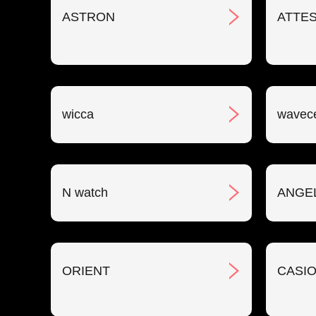
ASTRON
ATTE
wicca
wavec
N watch
ANGE
ORIENT
CASIO