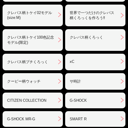
クレパス柄トケイ02モデル
世界で一つだけのクレパス
(size:M)
柄くろっくを作ろう‼︎
クレパス柄トケイ100色記念
クレパス柄くろっく
モデル(限定)
xC
クレパス柄プチくろっく
クーピー柄ウォッチ
サ時計
CITIZEN COLLECTION
G-SHOCK
G-SHOCK MR-G
SMART R