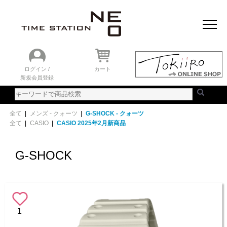
おすすめアイテム
ニュース＆トピック
時計を探す
ランキング
ログイン /
カート
新規会員登録
ご利用ガイド
WEBカタログ
全て
|
メンズ - クォーツ
|
G-SHOCK - クォーツ
全て
|
CASIO
|
CASIO 2025年2月新商品
G-SHOCK
1