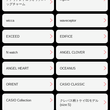
ッグチャーム
wicca
waveceptor
EXCEED
EDIFICE
N watch
ANGEL CLOVER
ANGEL HEART
OCEANUS
ORIENT
CASIO CLASSIC
CASIO Collection
クレパス柄トケイ01モデル
(size:S)