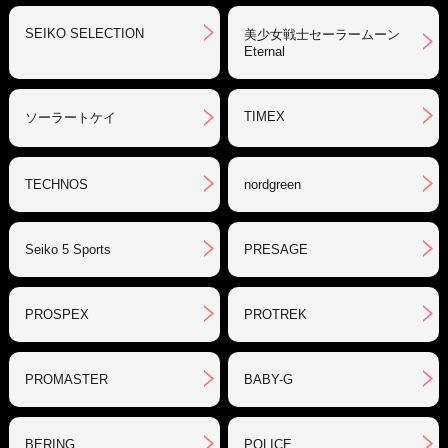
SEIKO SELECTION
美少女戦士セーラームーン
Eternal
TIMEX
ソーラートケイ
TECHNOS
nordgreen
Seiko 5 Sports
PRESAGE
PROSPEX
PROTREK
PROMASTER
BABY-G
BERING
POLICE