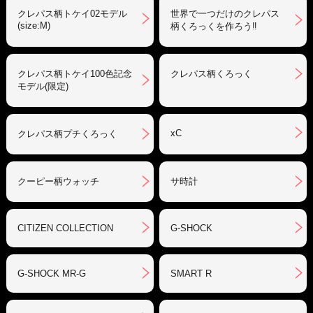
クレパス柄トケイ02モデル
世界で一つだけのクレパス
(size:M)
柄くろっくを作ろう‼︎
クレパス柄トケイ100色記念
クレパス柄くろっく
モデル(限定)
xC
クレパス柄プチくろっく
クーピー柄ウォッチ
サ時計
CITIZEN COLLECTION
G-SHOCK
G-SHOCK MR-G
SMART R