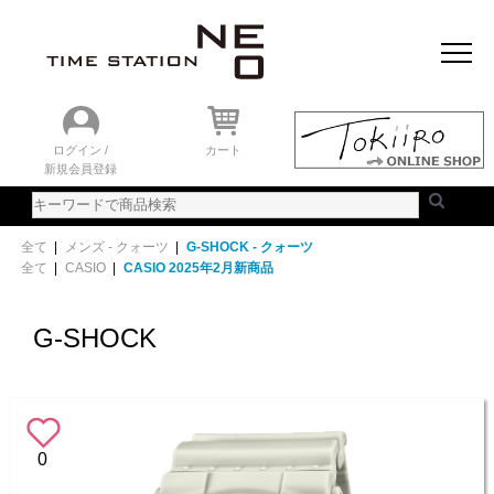
おすすめアイテム
ニュース＆トピック
時計を探す
ランキング
ログイン /
カート
新規会員登録
ご利用ガイド
WEBカタログ
全て
|
メンズ - クォーツ
|
G-SHOCK - クォーツ
全て
|
CASIO
|
CASIO 2025年2月新商品
G-SHOCK
0