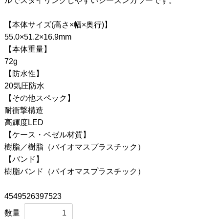
ルでスタイリングしやすいシーズンカラーです。
【本体サイズ(高さ×幅×奥行)】
55.0×51.2×16.9mm
【本体重量】
72g
【防水性】
20気圧防水
【その他スペック】
耐衝撃構造
高輝度LED
【ケース・ベゼル材質】
樹脂／樹脂（バイオマスプラスチック）
【バンド】
樹脂バンド（バイオマスプラスチック）
4549526397523
数量