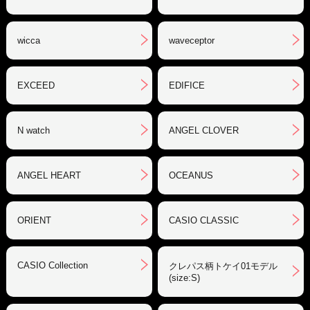
wicca
waveceptor
EXCEED
EDIFICE
N watch
ANGEL CLOVER
ANGEL HEART
OCEANUS
ORIENT
CASIO CLASSIC
CASIO Collection
クレパス柄トケイ01モデル
(size:S)