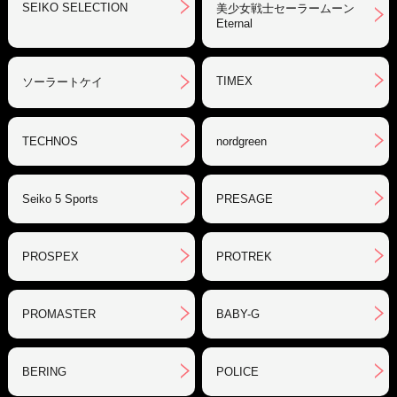
SEIKO SELECTION
美少女戦士セーラームーン
Eternal
TIMEX
ソーラートケイ
TECHNOS
nordgreen
Seiko 5 Sports
PRESAGE
PROSPEX
PROTREK
PROMASTER
BABY-G
BERING
POLICE