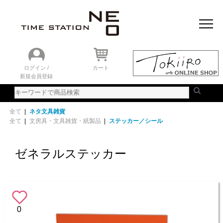
おすすめアイテム
ニュース＆トピック
時計を探す
ランキング
ログイン /
カート
新規会員登録
ご利用ガイド
WEBカタログ
全て
|
ネタ文具雑貨
全て
|
文房具・文具雑貨・紙製品
|
ステッカー／シール
ゼネラルステッカー
0