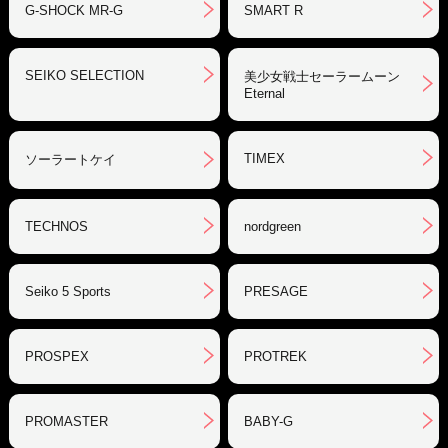
G-SHOCK MR-G
SMART R
SEIKO SELECTION
美少女戦士セーラームーン
Eternal
TIMEX
ソーラートケイ
TECHNOS
nordgreen
Seiko 5 Sports
PRESAGE
PROSPEX
PROTREK
PROMASTER
BABY-G