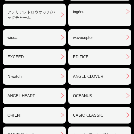
ingénu
アデリアレトロウオッチ/バ
ッグチャーム
wicca
waveceptor
EXCEED
EDIFICE
N watch
ANGEL CLOVER
ANGEL HEART
OCEANUS
ORIENT
CASIO CLASSIC