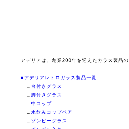
アデリアは、創業200年を迎えたガラス製品
■アデリアレトロガラス製品一覧
∟
台付きグラス
∟
脚付きグラス
∟
中コップ
∟
水飲みコップペア
∟
ゾンビーグラス