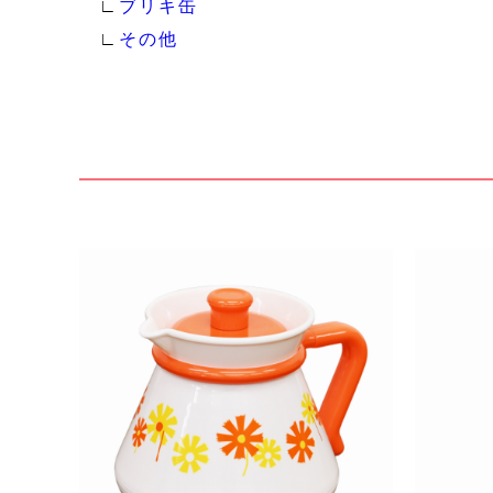
∟
ブリキ缶
∟
その他