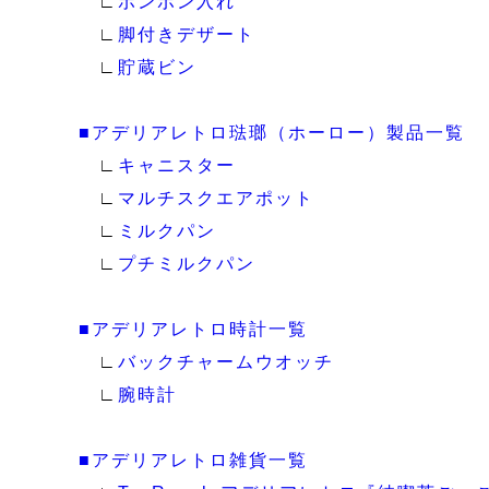
∟
ボンボン入れ
∟
脚付きデザート
∟
貯蔵ビン
■アデリアレトロ琺瑯（ホーロー）製品一覧
∟
キャニスター
∟
マルチスクエアポット
∟
ミルクパン
∟
プチミルクパン
■アデリアレトロ時計一覧
∟
バックチャームウオッチ
∟
腕時計
■アデリアレトロ雑貨一覧