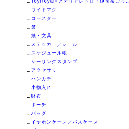
∟
ToyRoyal×アデリアレトロ『純喫茶ご
∟
ワイドマグ
∟
コースター
∟
箸
∟
紙・文具
∟
ステッカー／シール
∟
スケジュール帳
∟
シーリングスタンプ
∟
アクセサリー
∟
ハンカチ
∟
小物入れ
∟
財布
∟
ポーチ
∟
バッグ
∟
イヤホンケース／パスケース